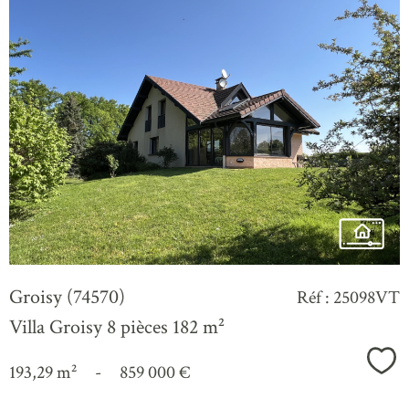
voir le
bien
Groisy (74570)
Réf : 25098VT
Villa Groisy 8 pièces 182 m²
Sél
193,29 m²
-
859 000 €