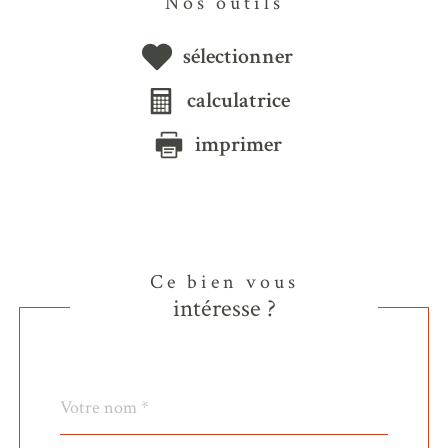
Nos outils
sélectionner
calculatrice
imprimer
Ce bien vous
intéresse ?
Nom
Fieldset
*
par