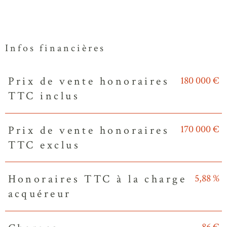
Infos financières
180 000 €
Prix de vente honoraires
Caractéristiques
Valeurs
TTC inclus
170 000 €
Prix de vente honoraires
TTC exclus
5,88 %
Honoraires TTC à la charge
acquéreur