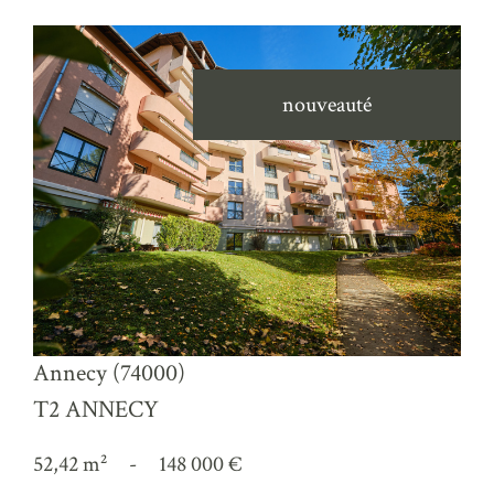
nouveauté
voir le bien
Annecy (74000)
T2 ANNECY
52,42 m²
-
148 000 €