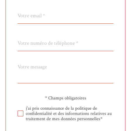
défaut
email
*
Téléphone
*
Message
Fieldset
*
par
défaut
* Champs obligatoires
Validation
j'ai pris connaissance de la politique de
confidentialité et des informations relatives au
traitement de mes données personnelles*