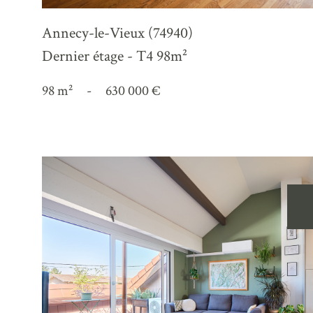
Annecy-le-Vieux (74940)
Dernier étage - T4 98m²
98 m²
-
630 000 €
voir le
bien