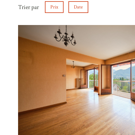
Trier par
Prix
Date
voir le
bien