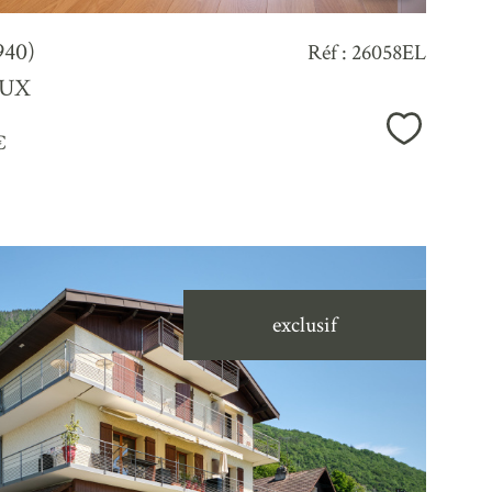
940)
Réf : 26058EL
EUX
Sélection
€
exclusif
voir le
bien