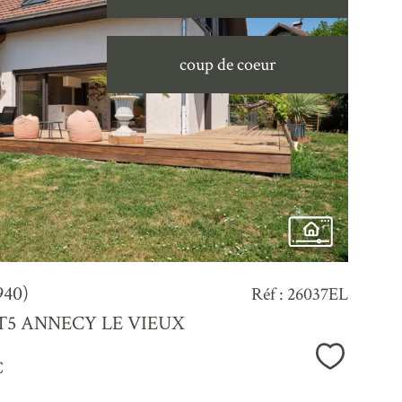
voir le
coup de coeur
bien
940)
Réf : 26037EL
le T5 ANNECY LE VIEUX
Sélection
€