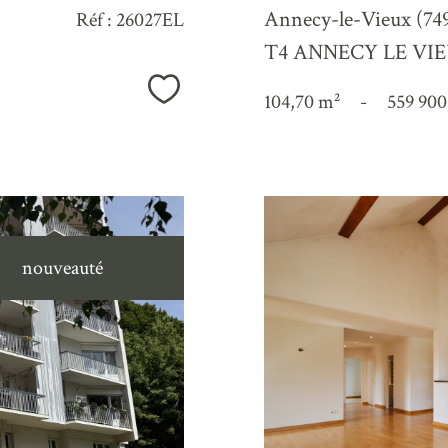
Annecy-le-Vieux (74
Réf : 26027EL
T4 ANNECY LE VI
Sélectionner
104,70 m²
-
559 900
nouveauté