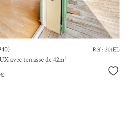
940)
Réf : 201EL
 avec terrasse de 42m²
Sélection
 €