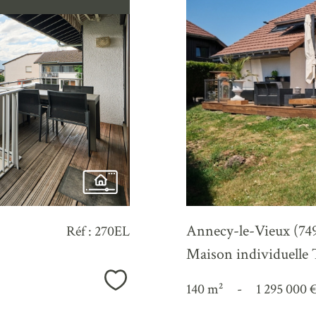
Annecy-le-Vieux (74
Réf : 270EL
Maison individuel
Sélectionner
140 m²
-
1 295 000 