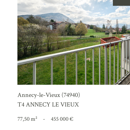
voir le
bien
Annecy-le-Vieux (74940)
T4 ANNECY LE VIEUX
77,50 m²
-
455 000 €