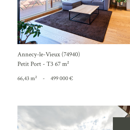
Annecy-le-Vieux (74940)
Petit Port - T3 67 m²
66,43 m²
-
499 000 €