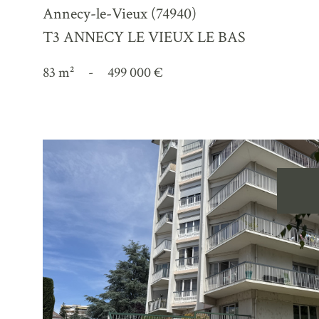
Annecy-le-Vieux (74940)
T3 ANNECY LE VIEUX LE BAS
83 m²
-
499 000 €
voir le
bien