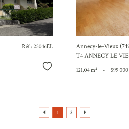
Annecy-le-Vieux (74
Réf : 25046EL
T4 ANNECY LE VIEUX
Sélectionner
121,04 m²
-
599 000
1
2