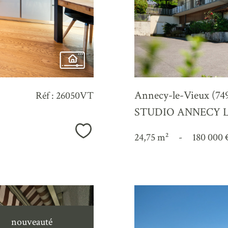
Annecy-le-Vieux (74
Réf : 26050VT
STUDIO ANNECY L
Sélectionner
24,75 m²
-
180 000 
nouveauté