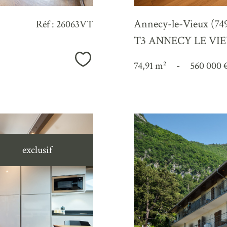
Annecy-le-Vieux (74
Réf : 26063VT
T3 ANNECY LE VI
Sélectionner
74,91 m²
-
560 000 
exclusif