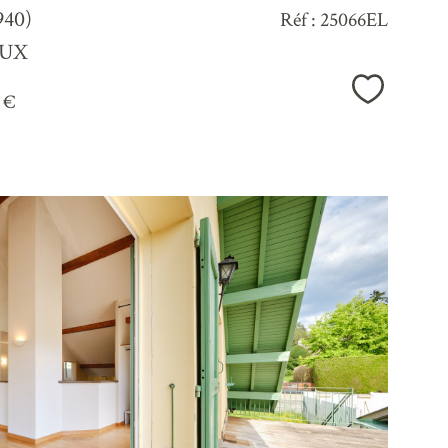
940)
Réf : 25066EL
EUX
Sélection
 €
voir le
bien