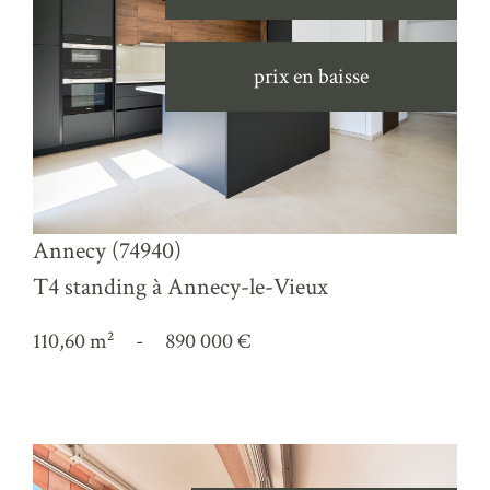
prix en baisse
voir le bien
Annecy (74940)
T4 standing à Annecy-le-Vieux
110,60 m²
-
890 000 €