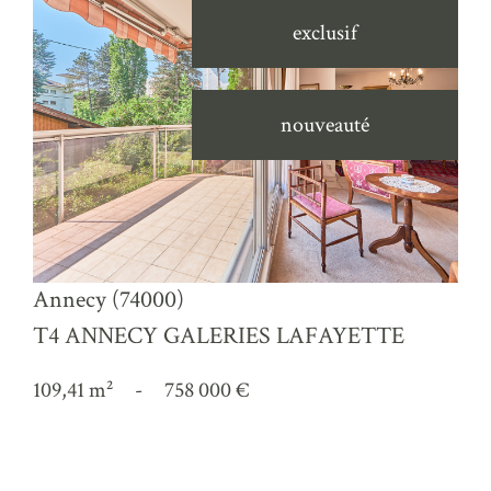
exclusif
nouveauté
voir le bien
Annecy (74000)
T4 ANNECY GALERIES LAFAYETTE
109,41 m²
-
758 000 €