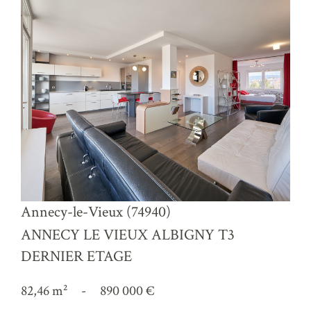
voir le bien
Annecy-le-Vieux (74940)
ANNECY LE VIEUX ALBIGNY T3
DERNIER ETAGE
82,46 m²
-
890 000 €