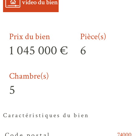
video du bien
Prix du bien
Pièce(s)
1 045 000 €
6
Chambre(s)
5
Caractéristiques du bien
74000
Code postal
Caractéristiques
Valeurs