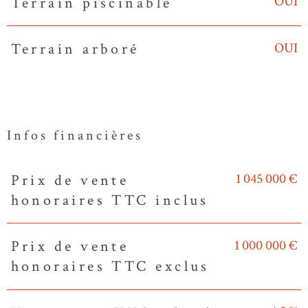
OUI
Terrain piscinable
OUI
Terrain arboré
Infos financières
1 045 000 €
Prix de vente
Caractéristiques
Valeurs
honoraires TTC inclus
1 000 000 €
Prix de vente
honoraires TTC exclus