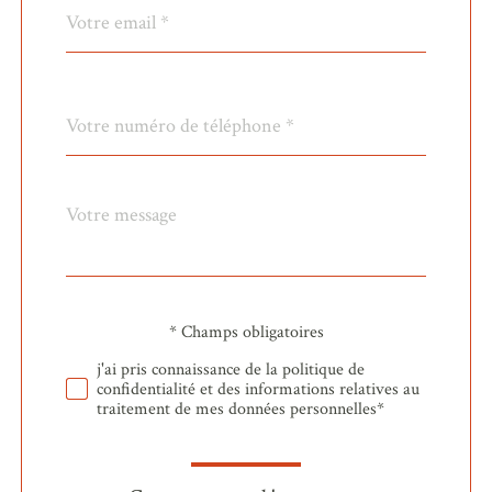
email
*
Téléphone
*
Message
Fieldset
*
par
défaut
* Champs obligatoires
Validation
j'ai pris connaissance de la politique de
confidentialité et des informations relatives au
traitement de mes données personnelles*