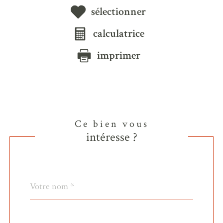
sélectionner
calculatrice
imprimer
Ce bien vous
intéresse ?
Nom
Fieldset
*
par
défaut