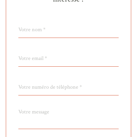
Nom
Fieldset
*
par
défaut
email
*
Téléphone
*
Message
Fieldset
*
par
défaut